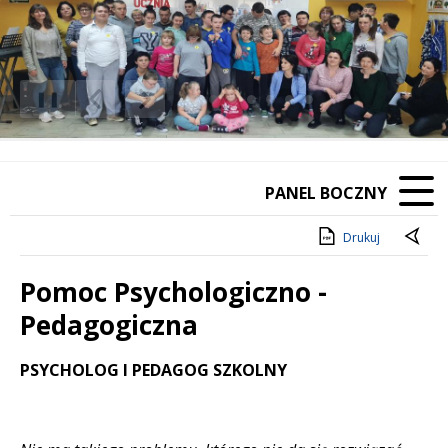
❚❚
Poprzedni Element
Następny Element
PANEL BOCZNY
Drukuj
Pomoc Psychologiczno -
Pedagogiczna
Treść
PSYCHOLOG I PEDAGOG SZKOLNY