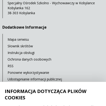
Specjalny Ośrodek Szkolno - Wychowawczy w Kobylance
Kobylanka 162
38-303 Kobylanka
Dodatkowe Informacje
Mapa serwisu
Słownik skrótów
Instrukcja obsługi
Ochrona danych osobowych
RSS
Ponowne wykorzystywanie
Udostępnianie informacji publicznej
Statystyki oglądalności
INFORMACJA DOTYCZĄCA PLIKÓW
Ostatnia aktualizacja: 12.09.2025 10:00
COOKIES