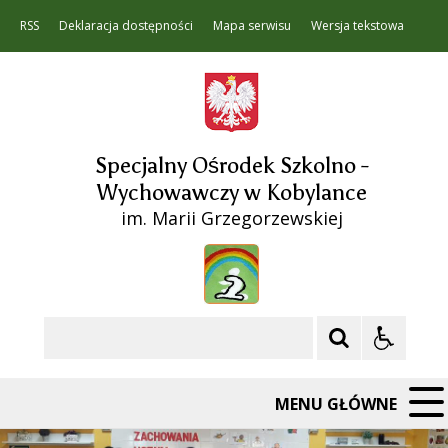
RSS
Deklaracja dostępności
Mapa serwisu
Wersja tekstowa
Specjalny Ośrodek Szkolno -
Wychowawczy w Kobylance
im. Marii Grzegorzewskiej
Szukaj
MENU GŁÓWNE