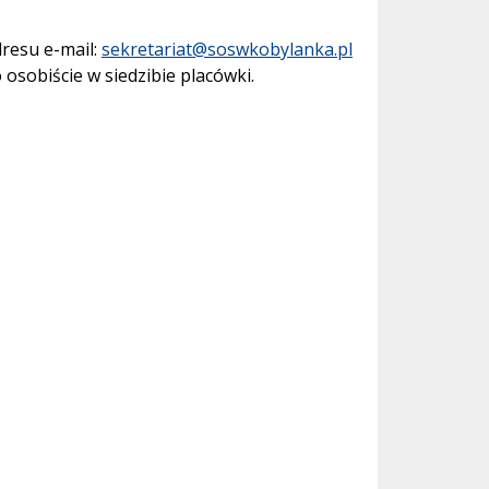
resu e-mail:
sekretariat@soswkobylanka.pl
osobiście w siedzibie placówki.