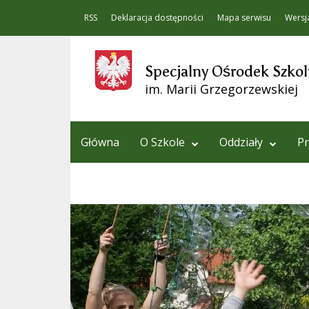
RSS
Deklaracja dostępności
Mapa serwisu
Wersj
Specjalny Ośrodek Szko
im. Marii Grzegorzewskiej
Główna
O Szkole
Oddziały
Pr
Archiwum