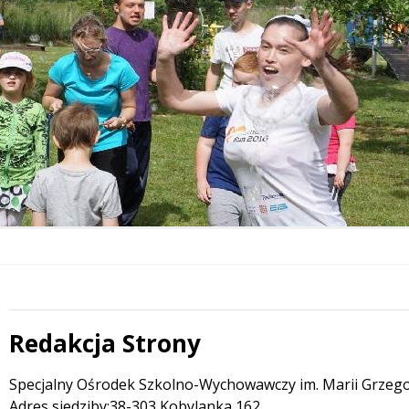
Redakcja Strony
 miesiąc
Treść
Specjalny Ośrodek Szkolno-Wychowawczy im. Marii Grzeg
Adres siedziby:38-303 Kobylanka 162