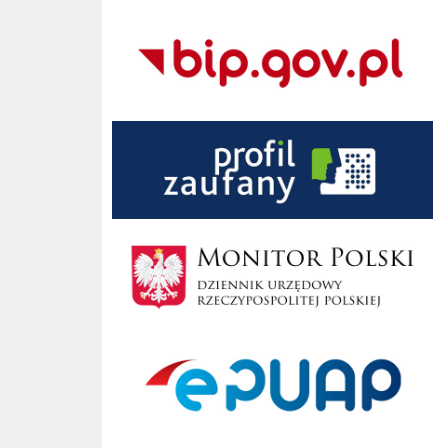
Bip Gov pl
Zaufany Profil
Monitor Polski
ePUAP