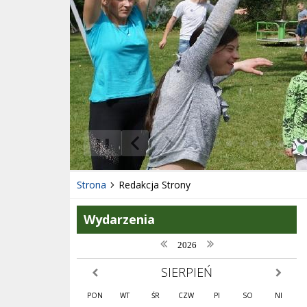
❚❚
Poprzedni Element
Następny Element
Strona
Redakcja Strony
Wydarzenia
poprzedni rok
następny rok
2026
SIERPIEŃ
poprzedni miesiąc
następny
PON
WT
ŚR
CZW
PI
SO
NI